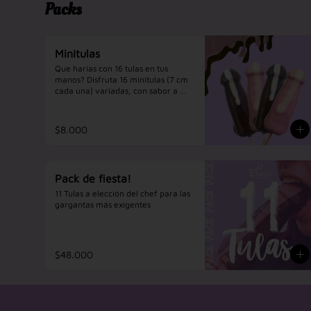
Packs
Minitulas
Que harías con 16 tulas en tus 
manos? Disfruta 16 minitulas (7 cm 
cada una) variadas, con sabor a 
vainilla y bañadas en variados 
chocolates, compartelas o 
cometelas en secreto!
$8.000
Pack de fiesta!
11 Tulas a elección del chef para las 
gargantas más exigentes
$48.000