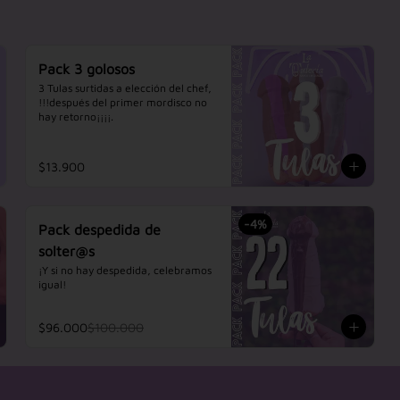
Pack 3 golosos
3 Tulas surtidas a elección del chef, 
!!!después del primer mordisco no 
hay retorno¡¡¡¡.
$13.900
-
4
%
Pack despedida de
solter@s
¡Y si no hay despedida, celebramos 
igual!
$96.000
$100.000