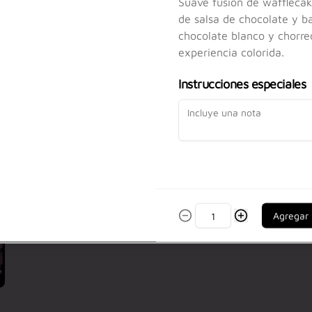
Suave fusión de wafflecak
colorida.
de salsa de chocolate y 
$4.800
chocolate blanco y chorre
experiencia colorida.
Tula Savage
Instrucciones especiales
Suave fusión de wafflecake, 
rellena de salsa de chocolate y 
bañada en chocolate color negro y 
chorreo blanco, así como te gusta.
$4.800
Agregar