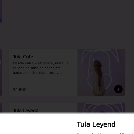
Tula Cute
Mezcla entre wafflecake, una tula 
rellena de salsa de chocolate, 
bañada en chocolate rosa y 
chorreada con chocolate negro.
$4.800
Tula Leyend
Suave fusión de wafflecake, 
rellena de salsa de chocolate y 
Tula Leyend
bañada en chocolate blanco y 
chorreo rosa, una experiencia 