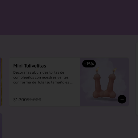
-
15
%
Mini Tulivelitas
Decora las aburridas tortas de 
cumpleaños con nuestras velitas 
con forma de Tula (su tamaño es de 
2 cm), haz de un cumpleaños 
normal algo divertido, nuestras 
velitas estas para salvar tu fiesta, 
$1.700
$2.000
perfectas para cupcakes, tortas e 
incluso para nuestros Tulawaffles .