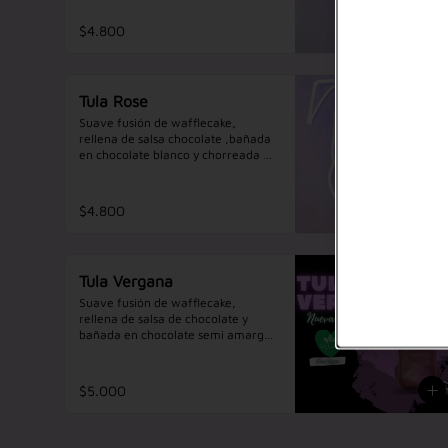
intensa.
$4.800
Tula Rose
Suave fusión de wafflecake, 
rellena de salsa chocolate ,bañada 
en chocolate blanco y chorreada en 
chocolate color rosa.
$4.800
Tula Vergana
Suave fusión de wafflecake, 
rellena de salsa de chocolate y 
bañada en chocolate semi amargo 
(Apto para veganos) una 
experiencia intensa.

Esta Tula no contiene Huevo ni 
$5.000
Leche.