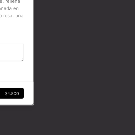
e, rellena
bañada en
o rosa, una
$4.800