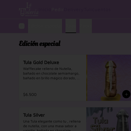
Inicio
Pedir
Delivery
Tulicuentos
Edición especial
Tulas
Packs
Edición especial
Tula Gold Deluxe
Wafflecake relleno de Nutella, 
bañado en chocolate semiamargo, 
bañado en brillo mágico dorado, 
chorreado con chocolate blanco 
sabor a vainilla, una tula para 
princesos y princesas.
$6.500
Tula Silver
Una Tula elegante como tu , rellena 
de nutella, con una masa sabor a 
vainilla, bañada en chocolate 