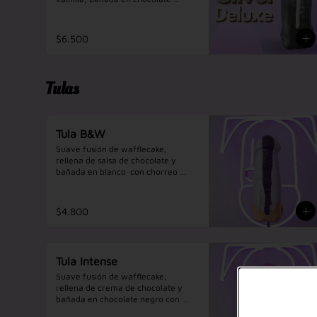
negro y adornada con color 
plateado y bañada con chocolate 
sabor tres leches, un manjar en tu 
$6.500
paladar.
Tulas
Tula B&W
Suave fusión de wafflecake, 
rellena de salsa de chocolate y 
bañada en blanco  con chorreo 
negro, una experiencia intensa.
$4.800
Tula Intense
Suave fusión de wafflecake, 
rellena de crema de chocolate y 
bañada en chocolate negro con 
chorreo rosa, una experiencia 