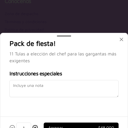
Conócenos
Zona de despacho
Términos y condiciones
Política de privacidad
Redes sociales
Pack de fiesta!
11 Tulas a elección del chef para las gargantas más
Instagram
exigentes
Facebook
Instrucciones especiales
Mi cuenta
Pedir
Iniciar sesión
Powered by
Agregar
$48.000