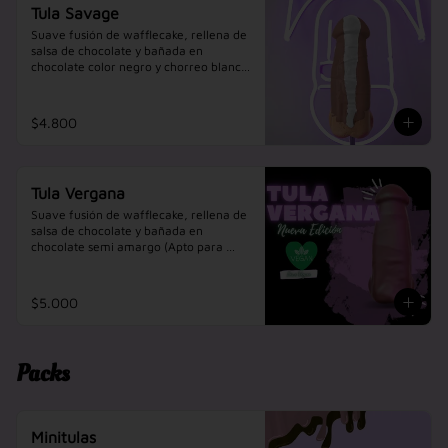
Tula Savage
Suave fusión de wafflecake, rellena de 
salsa de chocolate y bañada en 
chocolate color negro y chorreo blanco, 
así como te gusta.
$4.800
Tula Vergana
Suave fusión de wafflecake, rellena de 
salsa de chocolate y bañada en 
chocolate semi amargo (Apto para 
veganos) una experiencia intensa.

Esta Tula no contiene Huevo ni Leche.
$5.000
Packs
Minitulas