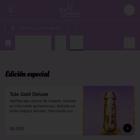
Abrir menu de navegación
Login
¿Dónde quieres pedir?
Edición especial
Tulas
Packs
Edición especial
Tula Gold Deluxe
Wafflecake relleno de Nutella, bañado 
en chocolate semiamargo, bañado en 
brillo mágico dorado, chorreado con 
chocolate blanco sabor a vainilla, una 
tula para princesos y princesas.
$6.500